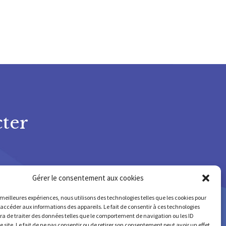
ter
Gérer le consentement aux cookies
75 678 220
s meilleures expériences, nous utilisons des technologies telles que les cookies pour
IEM 630 009 207
 accéder aux informations des appareils. Le fait de consentir à ces technologies
a de traiter des données telles que le comportement de navigation ou les ID
e site. Le fait de ne pas consentir ou de retirer son consentement peut avoir un effet