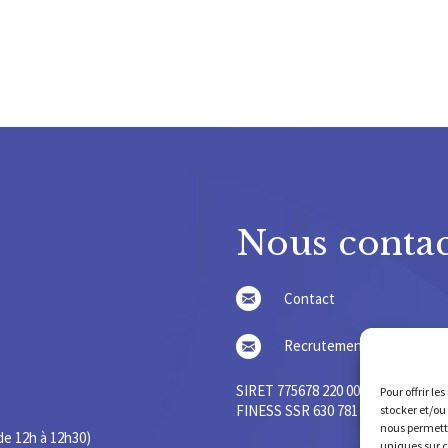
Nous contac
Contact
Recrutement
SIRET 775678 220 000 36 – SIREN 7
Pour offrir le
FINESS SSR 630 781 755 – FINESS 
stocker et/ou
nous permettr
de 12h à 12h30)
uniques sur c