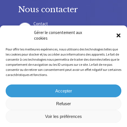
Nous contacter
Contact
Gérer le consentement aux
cookies
Recrutement
Pour offrir les meilleures expériences, nous utilisons des technologies telles que
les cookies pour stocker et/ou accéder aux informations des appareils. Le fait de
consentir à ces technologies nous permettra de traiter des données telles que le
comportement de navigation ou les ID uniques sur ce site. Le fait de ne pas
consentir ou de retirer son consentement peut avoir un effet négatif sur certaines
SIRET 775678 220 000 36 – SIREN 775 678 220
caractéristiques et fonctions.
FINESS SSR 630 781 755 – FINESS IEM 630 009 207
Accepter
Refuser
Mentions légales
-
Confidentialité
-
Cookies
-
Conception et réalisation par
Numéria
Voir les préférences
Communication