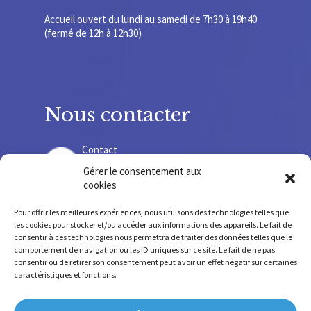
Accueil ouvert du lundi au samedi de 7h30 à 19h40
(fermé de 12h à 12h30)
Nous contacter
Contact
Gérer le consentement aux
cookies
Recrutement
Pour offrir les meilleures expériences, nous utilisons des technologies telles que
les cookies pour stocker et/ou accéder aux informations des appareils. Le fait de
consentir à ces technologies nous permettra de traiter des données telles que le
comportement de navigation ou les ID uniques sur ce site. Le fait de ne pas
consentir ou de retirer son consentement peut avoir un effet négatif sur certaines
SIRET 775678 220 000 36 – SIREN 775 678 220
caractéristiques et fonctions.
FINESS SSR 630 781 755 – FINESS IEM 630 009 207