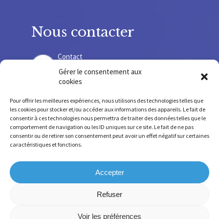
Nous contacter
Contact
Gérer le consentement aux
cookies
Recrutement
Pour offrir les meilleures expériences, nous utilisons des technologies telles que
les cookies pour stocker et/ou accéder aux informations des appareils. Le fait de
consentir à ces technologies nous permettra de traiter des données telles que le
comportement de navigation ou les ID uniques sur ce site. Le fait de ne pas
consentir ou de retirer son consentement peut avoir un effet négatif sur certaines
SIRET 775678 220 000 36 – SIREN 775 678 220
caractéristiques et fonctions.
FINESS SSR 630 781 755 – FINESS IEM 630 009 207
Accepter
Refuser
Mentions légales
-
Confidentialité
-
Cookies
-
Conception et réalisation par
Numéria
Voir les préférences