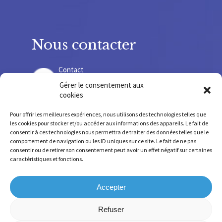
Nous contacter
Contact
Gérer le consentement aux
cookies
Recrutement
Pour offrir les meilleures expériences, nous utilisons des technologies telles que
les cookies pour stocker et/ou accéder aux informations des appareils. Le fait de
consentir à ces technologies nous permettra de traiter des données telles que le
comportement de navigation ou les ID uniques sur ce site. Le fait de ne pas
consentir ou de retirer son consentement peut avoir un effet négatif sur certaines
SIRET 775678 220 000 36 – SIREN 775 678 220
caractéristiques et fonctions.
FINESS SSR 630 781 755 – FINESS IEM 630 009 207
Accepter
Refuser
Mentions légales
-
Confidentialité
-
Cookies
-