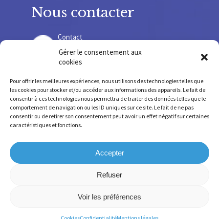
Nous contacter
Contact
Gérer le consentement aux
cookies
Recrutement
Pour offrir les meilleures expériences, nous utilisons des technologies telles que
les cookies pour stocker et/ou accéder aux informations des appareils. Le fait de
consentir à ces technologies nous permettra de traiter des données telles que le
comportement de navigation ou les ID uniques sur ce site. Le fait de ne pas
consentir ou de retirer son consentement peut avoir un effet négatif sur certaines
SIRET 775678 220 000 36 – SIREN 775 678 220
caractéristiques et fonctions.
FINESS SSR 630 781 755 – FINESS IEM 630 009 207
Accepter
Refuser
Mentions légales
-
Confidentialité
-
Cookies
-
Conception et réalisation par
Numéria
Voir les préférences
Communication
Cookies
Confidentialité
Mentions légales