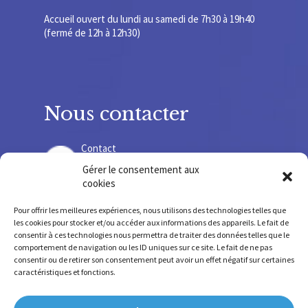
Accueil ouvert du lundi au samedi de 7h30 à 19h40
(fermé de 12h à 12h30)
Nous contacter
Contact
Gérer le consentement aux
cookies
Recrutement
Pour offrir les meilleures expériences, nous utilisons des technologies telles que
les cookies pour stocker et/ou accéder aux informations des appareils. Le fait de
consentir à ces technologies nous permettra de traiter des données telles que le
comportement de navigation ou les ID uniques sur ce site. Le fait de ne pas
consentir ou de retirer son consentement peut avoir un effet négatif sur certaines
SIRET 775678 220 000 36 – SIREN 775 678 220
caractéristiques et fonctions.
FINESS SSR 630 781 755 – FINESS IEM 630 009 207