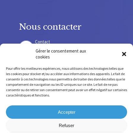
Nous contacter
Contact
Gérer le consentement aux
cookies
Recrutement
Pour offrir les meilleures expériences, nous utilisons des technologies telles que
les cookies pour stocker et/ou accéder aux informations des appareils. Le fait de
consentir à ces technologies nous permettra de traiter des données telles que le
comportement de navigation ou les ID uniques sur ce site. Le fait de ne pas
consentir ou de retirer son consentement peut avoir un effet négatif sur certaines
SIRET 775678 220 000 36 – SIREN 775 678 220
caractéristiques et fonctions.
FINESS SSR 630 781 755 – FINESS IEM 630 009 207
Accepter
Refuser
Mentions légales
-
Confidentialité
-
Cookies
-