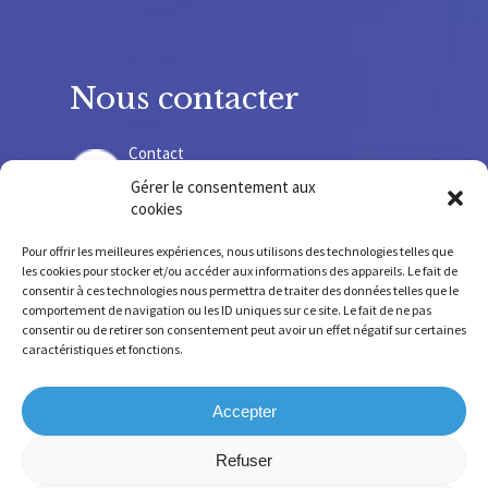
Nous contacter
Contact
Gérer le consentement aux
cookies
Recrutement
Pour offrir les meilleures expériences, nous utilisons des technologies telles que
les cookies pour stocker et/ou accéder aux informations des appareils. Le fait de
consentir à ces technologies nous permettra de traiter des données telles que le
comportement de navigation ou les ID uniques sur ce site. Le fait de ne pas
consentir ou de retirer son consentement peut avoir un effet négatif sur certaines
SIRET 775678 220 000 36 – SIREN 775 678 220
caractéristiques et fonctions.
FINESS SSR 630 781 755 – FINESS IEM 630 009 207
Accepter
Refuser
Mentions légales
-
Confidentialité
-
Cookies
-