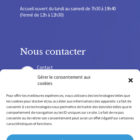
Accueil ouvert du lundi au samedi de 7h30 à 19h40
(fermé de 12h à 12h30)
Nous contacter
Contact
Gérer le consentement aux
cookies
Recrutement
Pour offrir les meilleures expériences, nous utilisons des technologies telles que
les cookies pour stocker et/ou accéder aux informations des appareils. Le fait de
consentir à ces technologies nous permettra de traiter des données telles que le
comportement de navigation ou les ID uniques sur ce site. Le fait de ne pas
consentir ou de retirer son consentement peut avoir un effet négatif sur certaines
SIRET 775678 220 000 36 – SIREN 775 678 220
caractéristiques et fonctions.
FINESS SSR 630 781 755 – FINESS IEM 630 009 207