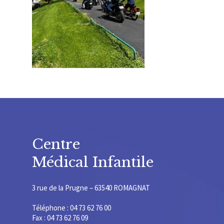
Centre
Médical Infantile
3 rue de la Prugne – 63540 ROMAGNAT
Téléphone : 04 73 62 76 00
Fax : 04 73 62 76 09