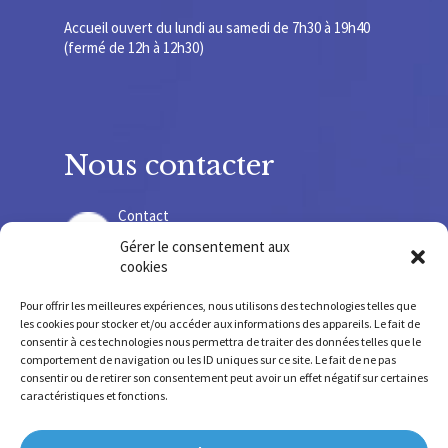
Accueil ouvert du lundi au samedi de 7h30 à 19h40
(fermé de 12h à 12h30)
Nous contacter
Contact
Gérer le consentement aux
cookies
Recrutement
Pour offrir les meilleures expériences, nous utilisons des technologies telles que
les cookies pour stocker et/ou accéder aux informations des appareils. Le fait de
consentir à ces technologies nous permettra de traiter des données telles que le
comportement de navigation ou les ID uniques sur ce site. Le fait de ne pas
consentir ou de retirer son consentement peut avoir un effet négatif sur certaines
SIRET 775678 220 000 36 – SIREN 775 678 220
caractéristiques et fonctions.
FINESS SSR 630 781 755 – FINESS IEM 630 009 207