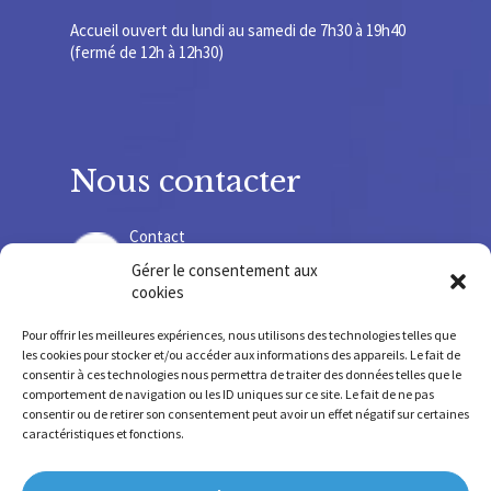
Accueil ouvert du lundi au samedi de 7h30 à 19h40
(fermé de 12h à 12h30)
Nous contacter
Contact
Gérer le consentement aux
cookies
Recrutement
Pour offrir les meilleures expériences, nous utilisons des technologies telles que
les cookies pour stocker et/ou accéder aux informations des appareils. Le fait de
consentir à ces technologies nous permettra de traiter des données telles que le
comportement de navigation ou les ID uniques sur ce site. Le fait de ne pas
consentir ou de retirer son consentement peut avoir un effet négatif sur certaines
SIRET 775678 220 000 36 – SIREN 775 678 220
caractéristiques et fonctions.
FINESS SSR 630 781 755 – FINESS IEM 630 009 207