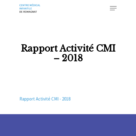
Skip
Menu
to
main
Close
content
Menu
Rapport Activité CMI
– 2018
Rapport Activité CMI - 2018