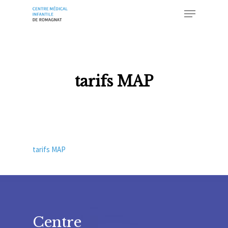
Skip
Menu
to
main
Close
content
Menu
tarifs MAP
tarifs MAP
Centre