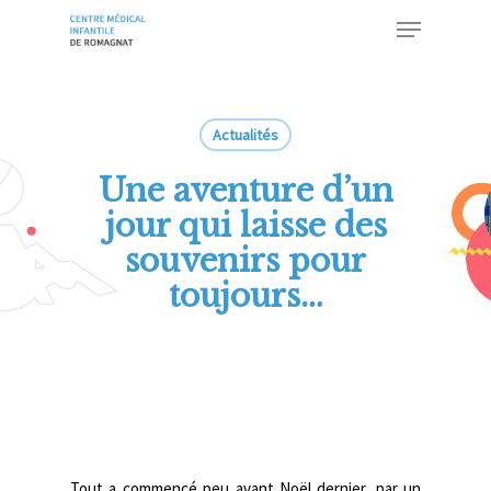
Skip
Menu
to
main
Close
content
Menu
Actualités
Une aventure d’un
jour qui laisse des
souvenirs pour
toujours…
Tout a commencé peu avant Noël dernier, par un