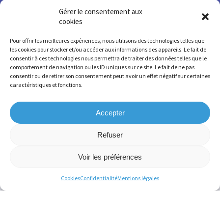
Nous contacter
Gérer le consentement aux
cookies
Contact
Pour offrir les meilleures expériences, nous utilisons des technologies telles que
les cookies pour stocker et/ou accéder aux informations des appareils. Le fait de
consentir à ces technologies nous permettra de traiter des données telles que le
comportement de navigation ou les ID uniques sur ce site. Le fait de ne pas
Recrutement
consentir ou de retirer son consentement peut avoir un effet négatif sur certaines
caractéristiques et fonctions.
Accepter
SIRET 775678 220 000 36 – SIREN 775 678 220
FINESS SSR 630 781 755 – FINESS IEM 630 009 207
Refuser
Voir les préférences
Cookies
Confidentialité
Mentions légales
Mentions légales
-
Confidentialité
-
Cookies
-
Conception et réalisation par
Numéria
Communication